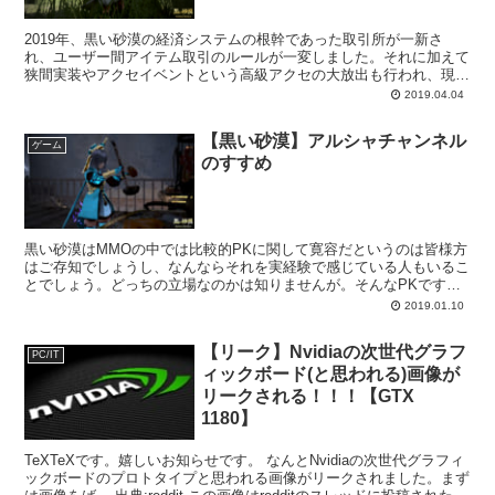
2019年、黒い砂漠の経済システムの根幹であった取引所が一新さ
れ、ユーザー間アイテム取引のルールが一変しました。それに加えて
狭間実装やアクセイベントという高級アクセの大放出も行われ、現在
黒い砂漠はデフレ経済下にあります。そんな経済下で中堅以...
2019.04.04
【黒い砂漠】アルシャチャンネル
ゲーム
のすすめ
黒い砂漠はMMOの中では比較的PKに関して寛容だというのは皆様方
はご存知でしょうし、なんならそれを実経験で感じている人もいるこ
とでしょう。どっちの立場なのかは知りませんが。そんなPKですが
ペナルティというものが無いわけではなく、性向値によっ...
2019.01.10
【リーク】Nvidiaの次世代グラフ
PC/IT
ィックボード(と思われる)画像が
リークされる！！！【GTX
1180】
TeXTeXです。嬉しいお知らせです。 なんとNvidiaの次世代グラフィ
ックボードのプロトタイプと思われる画像がリークされました。まず