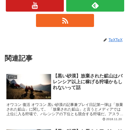
TeXTeX
関連記事
【黒い砂漠】放棄された鉱山はバ
ゲーム
レンシア以上に稼げる狩場かもし
れないって話
オワコン 復活 オワコン 黒い砂漠の記事兼プレイ日記第一弾は「放棄
された鉱山」に関して。 「放棄された鉱山」と言うとメディアでは
上位に入る狩場で、バレンシアの下位とも競合する狩場だ。アスラシ
リーズがドロップすることもありカブト族狩り...
2018.11.20