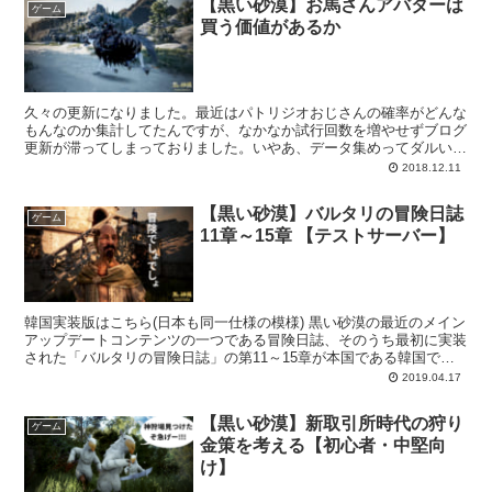
【黒い砂漠】お馬さんアバターは
ゲーム
買う価値があるか
久々の更新になりました。最近はパトリジオおじさんの確率がどんな
もんなのか集計してたんですが、なかなか試行回数を増やせずブログ
更新が滞ってしまっておりました。いやあ、データ集めってダルいで
すね。まともなギルドに入っていれば楽なんでしょうけど...
2018.12.11
【黒い砂漠】バルタリの冒険日誌
ゲーム
11章～15章 【テストサーバー】
韓国実装版はこちら(日本も同一仕様の模様) 黒い砂漠の最近のメイン
アップデートコンテンツの一つである冒険日誌、そのうち最初に実装
された「バルタリの冒険日誌」の第11～15章が本国である韓国で先
行実装されたようなので解説していきます。テスト...
2019.04.17
【黒い砂漠】新取引所時代の狩り
ゲーム
金策を考える【初心者・中堅向
け】