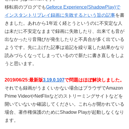
移転前のブログでも
Geforce Experience(ShadowPlay)で
インスタントリプレイ録画に失敗するという旨の記事
を書
きました。あれから1年近く経とうというのに不安定な人
は未だに不安定なままで録画に失敗したり、出来ても音が
出なかったり音飛びが発生したりと不具合が多く出ている
ようです。先に上げた記事は追記を繰り返した結果かなり
読みづらくなってしまっているので新たに書き直しをしよ
うと思います。
2019/06/25:最新版
3.19.0.107
で問題はほぼ解決しました。
それでも録画がうまくいかない場合はブラウザでAmazon
Prime VideoやNetFlixなどのストリーミングサイトなどを
開いていないか確認してください。これらが開かれている
場合、著作権保護のためにShadow Playが起動しなくなり
ます。