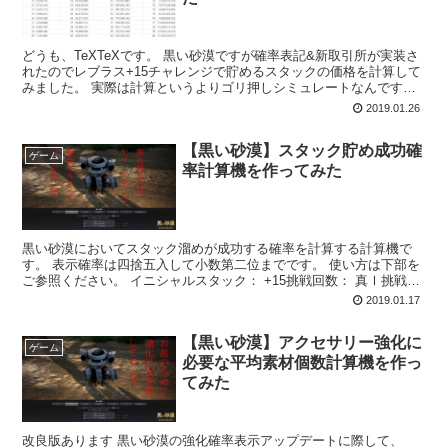
どうも、TeXTeXです。 黒い砂漠ですが確率表記&新取引所が実装さ
れたのでレブラス+15チャレンジで貯めるスタックの価格を計算して
みました。 実際は計算というよりゴリ押しシミュレートなんですが
ね... 細けえこたぁってやつです。 ...
2019.01.26
【黒い砂漠】スタック貯め成功確
ゲーム
率計算機を作ってみた
黒い砂漠においてスタック溜めが成功する確率を計算する計算機で
す。 表示確率は四捨五入して小数第二位までです。 使い方は下部を
ご参照ください。 イニシャルスタック： +15挑戦回数： 真Ⅰ挑戦回
数： 真Ⅱ挑戦回数： 真Ⅲ挑戦回数： ...
2019.01.17
【黒い砂漠】アクセサリー強化に
ゲーム
必要な平均素材個数計算機を作っ
てみた
改良版あります 黒い砂漠の強化確率表示アップデートに際して、