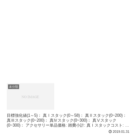
未分類
目標強化値(1～5)： 真Ⅰスタック(0～58)： 真Ⅱスタック(0~200)：
真Ⅲスタック(0~200)： 真Ⅳスタック(0~300)： 真Ⅴスタック
(0~300)： アクセサリー単品価格: 雑費小計: 真Ⅰスタックコスト: 真
Ⅱ...
2019.01.31