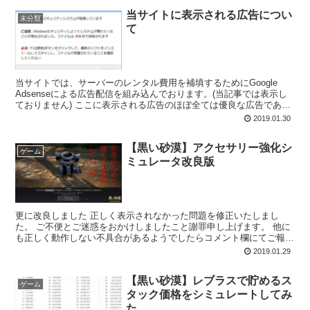
当サイトに表示される広告につい
未分類
て
当サイトでは、サーバーのレンタル費用を補填するためにGoogle
Adsenseによる広告配信を組み込んでおります。(当記事では表示し
ておりません) ここに表示される広告のほぼ全ては優良な広告である
ため問題はありませんが、極一部不適切なポッ...
2019.01.30
【黒い砂漠】アクセサリー強化シ
ゲーム
ミュレータ改良版
更に改良しました 正しく表示されなかった問題を修正いたしまし
た。 ご不便とご迷惑をおかけしましたこと謝罪申し上げます。 他に
も正しく動作しない不具合があるようでしたらコメント欄にてご報告
いただけると幸いです。 以前作った青・黃アクセサ...
2019.01.29
【黒い砂漠】レブラスで貯めるス
ゲーム
タック価格をシミュレートしてみ
た