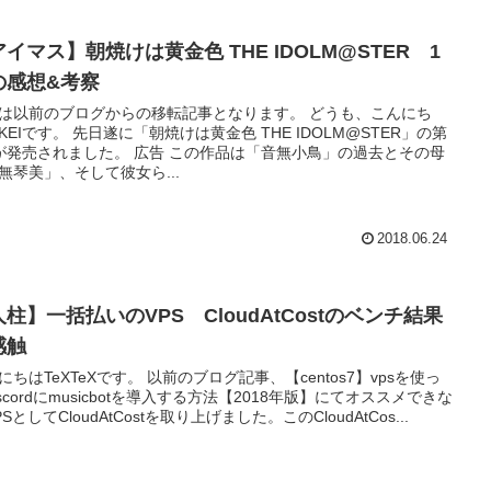
イマス】朝焼けは黄金色 THE IDOLM@STER 1
の感想&考察
は以前のブログからの移転記事となります。 どうも、こんにち
KEIです。 先日遂に「朝焼けは黄金色 THE IDOLM@STER」の第
れました。 広告 この作品は「音無小鳥」の過去とその母
無琴美」、そして彼女ら...
2018.06.24
柱】一括払いのVPS CloudAtCostのベンチ結果
感触
XTeXです。 以前のブログ記事、【centos7】vpsを使っ
iscordにmusicbotを導入する方法【2018年版】にてオススメできな
SとしてCloudAtCostを取り上げました。このCloudAtCos...