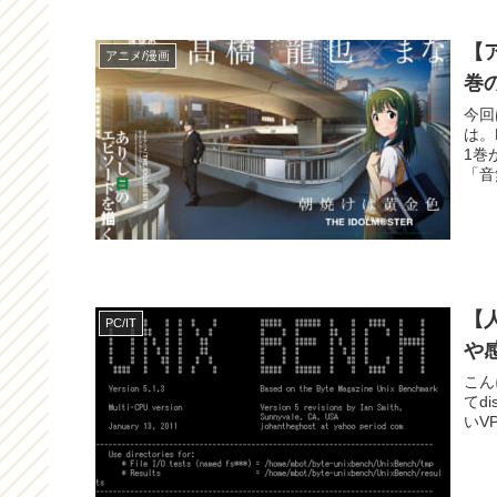
【ア
アニメ/漫画
巻
今回
は。
1巻が発売さ
「音
【人
PC/IT
や
こんにちはTe
てd
いVP