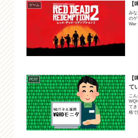
【噂
ゲーム
みなさん
のゲ
War
【
PC/IT
てい
こんにちは
WQH
てき
格で