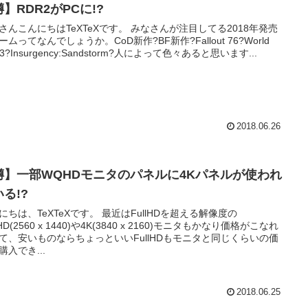
】RDR2がPCに!?
こんにちはTeXTeXです。 みなさんが注目してる2018年発売
ームってなんでしょうか。CoD新作?BF新作?Fallout 76?World
 3?Insurgency:Sandstorm?人によって色々あると思います...
2018.06.26
噂】一部WQHDモニタのパネルに4Kパネルが使われ
る!?
、TeXTeXです。 最近はFullHDを超える解像度の
D(2560 x 1440)や4K(3840 x 2160)モニタもかなり価格がこなれ
て、安いものならちょっといいFullHDもモニタと同じくらいの価
購入でき...
2018.06.25