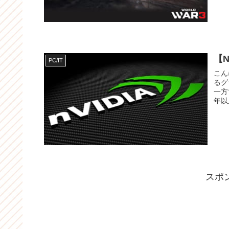
【N
PC/IT
こんにちは
るグ
一方
年以
スポ