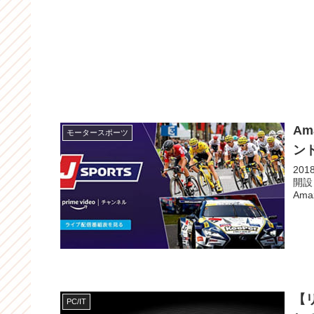
Am
モータースポーツ
ンド
201
開設
Am
【
PC/IT