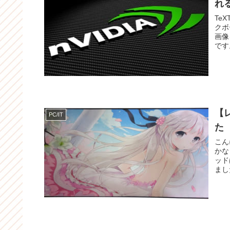
れ
TeXT
クボ
画像をば。 出典:reddit
です
【
PC/IT
た
こん
かなと思います。
ッドは
まし