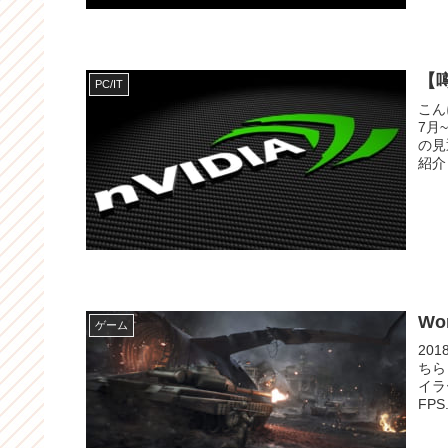
【
PC/IT
こんにちは。T
7月
の見
紹介
Wo
ゲーム
20
ちら ポーランドのゲーム開発会社The Farm 51の送る新作FPS
イラーが公開
FPS.