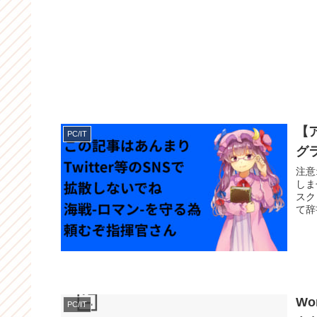
【
PC/IT
グ
注意
しま
スク
て辞
Wo
PC/IT