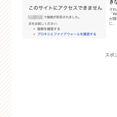
き
それ
「W
が踊
に、
スポ