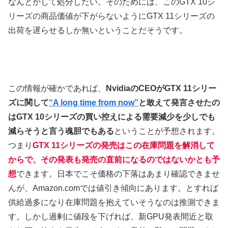
なんとかして処分したい。そのためには、このGTX 10シ
リーズの商品価値が下がらないようにGTX 11シリーズの
出荷を遅らせるしか無いということだそうです。
この情報が確かであれば、
NvidiaのCEOがGTX 11シリー
ズに関して
“A long time from now”
と敢えて発言させたの
はGTX 10シリーズの買い控えによる需要減少を少しでも
減らそうと言う魂胆でもある
ということが予想されます。
つまり
GTX 11シリーズの発売はこの在庫問題を解消して
からで、その発表も発売の直前になるのではないかとも予
想
できます。日本でこそ価格の下落はあまり確認できませ
んが、Amazon.comでは値引き傾向にあります。とすれば
供給過多になり在庫問題を抱えていそうなのは推測できま
す。しかし過剰に値段を下げれば、新GPU発表間近と取