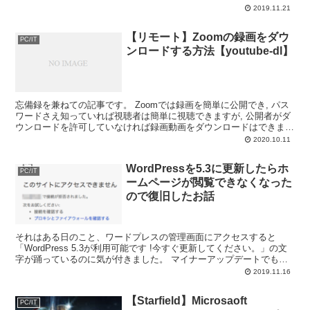
によって辞書を作成します。 WEBスクレイピングと...
2019.11.21
【リモート】Zoomの録画をダウ
PC/IT
ンロードする方法【youtube-dl】
忘備録を兼ねての記事です。 Zoomでは録画を簡単に公開でき, パス
ワードさえ知っていれば視聴者は簡単に視聴できますが, 公開者がダ
ウンロードを許可していなければ録画動画をダウンロードはできませ
ん。 特に遠隔授業の大学生などはこれらの動画...
2020.10.11
WordPressを5.3に更新したらホ
PC/IT
ームページが閲覧できなくなった
ので復旧したお話
それはある日のこと、ワードプレスの管理画面にアクセスすると
「WordPress 5.3が利用可能です !今すぐ更新してください。」の文
字が踊っているのに気が付きました。 マイナーアップデートでもな
いのに、とりあえず更新するかという適当な考え...
2019.11.16
【Starfield】Microsaoft
PC/IT