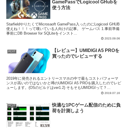
GamePassでLogicool GHubを
使う方法
StarfieldやりたくてMicrosaoft GamePass入ったのにLogicool GHUB
使えね！！！って嘆いている人向けの記事。 ゲームパス 1.事前準備
事前にDB Browser for SQLiteをインスト...
2023.09.06
【レビュー】UMIDIGI A5 PROを
PC/IT
買ったのでレビューする
2019年に発売されるエントリースマホの中で最もコストパフォーマ
ンスが高いのではないかと噂のUMIDIGI A5 PROを購入したのでレビ
ューします。(OSのビルドはver1.2) そもそもUMIDIGIって？
UMIDIGI(ユミ...
2019.07.16
快適な1PCゲーム配信のために負
PC/IT
荷を計測しよう