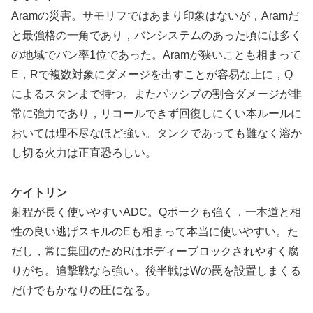
Aramの災害。サモリフではあまり印象はないが，Aramだ
と最強格の一角であり，バンシステムのあった頃には多く
の地域でバン率1位であった。Aramが狭いことも相まって
E，Rで複数対象にダメージを出すことが容易な上に，Q
によるスタンまで持つ。またパッシブの割合ダメージが非
常に強力であり，リコールできず回復しにくい本ルールに
おいては理不尽なほど強い。タンクであっても難なく溶か
し切る火力は正直恐ろしい。
ケイトリン
射程が長く使いやすいADC。Qポークも強く，一本道と相
性の良い逃げスキルのEも相まって本当に使いやすい。た
だし，常に集団のためRはボディーブロックされやすく腐
りがち。追撃戦なら強い。後半戦はWの罠を設置しまくる
だけでもかなりの圧になる。