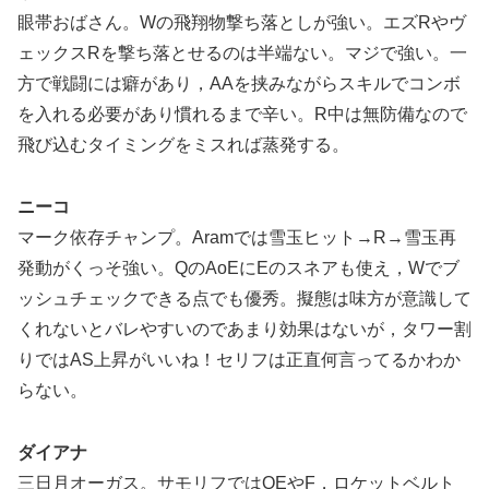
眼帯おばさん。Wの飛翔物撃ち落としが強い。エズRやヴ
ェックスRを撃ち落とせるのは半端ない。マジで強い。一
方で戦闘には癖があり，AAを挟みながらスキルでコンボ
を入れる必要があり慣れるまで辛い。R中は無防備なので
飛び込むタイミングをミスれば蒸発する。
ニーコ
マーク依存チャンプ。Aramでは雪玉ヒット→R→雪玉再
発動がくっそ強い。QのAoEにEのスネアも使え，Wでブ
ッシュチェックできる点でも優秀。擬態は味方が意識して
くれないとバレやすいのであまり効果はないが，タワー割
りではAS上昇がいいね！セリフは正直何言ってるかわか
らない。
ダイアナ
三日月オーガス。サモリフではQEやF，ロケットベルト