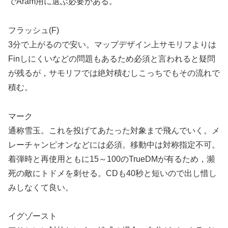
でAram用に選ぶ必要がある。
フラッシュ(F)
3分で上がるので安い。マップデザイン上サモリフよりは
Finしにくいなどの問題もあるため必須と言われると疑問
が残るが，サモリフでは絶対積むしこっちでもその流れで
積む。
マーク
通称雪玉。これを投げてあたった対象まで飛んでいく。メ
レーチャンピオンなどには必須。移動中は対称指定不可。
着弾時と再使用ともに15～100のTrueDMが有るため，瀕
死の敵にトドメを刺せる。CDも40秒と短いので出し惜し
みしなくて良い。
イグゾースト