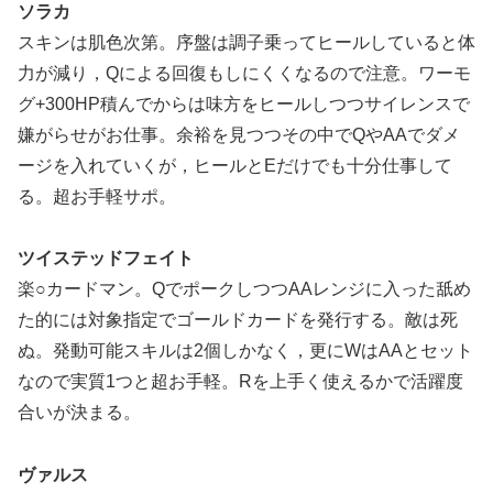
ソラカ
スキンは肌色次第。序盤は調子乗ってヒールしていると体
力が減り，Qによる回復もしにくくなるので注意。ワーモ
グ+300HP積んでからは味方をヒールしつつサイレンスで
嫌がらせがお仕事。余裕を見つつその中でQやAAでダメ
ージを入れていくが，ヒールとEだけでも十分仕事して
る。超お手軽サポ。
ツイステッドフェイト
楽○カードマン。QでポークしつつAAレンジに入った舐め
た的には対象指定でゴールドカードを発行する。敵は死
ぬ。発動可能スキルは2個しかなく，更にWはAAとセット
なので実質1つと超お手軽。Rを上手く使えるかで活躍度
合いが決まる。
ヴァルス