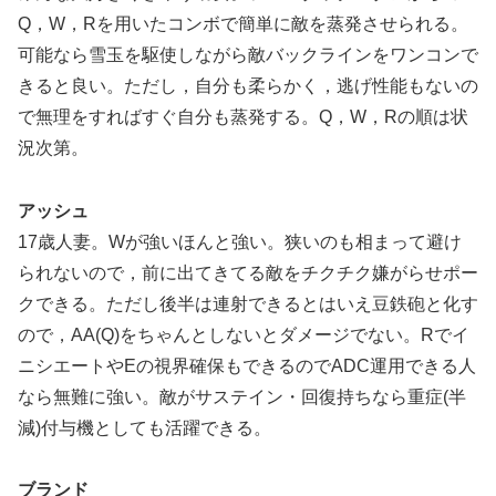
Q，W，Rを用いたコンボで簡単に敵を蒸発させられる。
可能なら雪玉を駆使しながら敵バックラインをワンコンで
きると良い。ただし，自分も柔らかく，逃げ性能もないの
で無理をすればすぐ自分も蒸発する。Q，W，Rの順は状
況次第。
アッシュ
17歳人妻。Wが強いほんと強い。狭いのも相まって避け
られないので，前に出てきてる敵をチクチク嫌がらせポー
クできる。ただし後半は連射できるとはいえ豆鉄砲と化す
ので，AA(Q)をちゃんとしないとダメージでない。Rでイ
ニシエートやEの視界確保もできるのでADC運用できる人
なら無難に強い。敵がサステイン・回復持ちなら重症(半
減)付与機としても活躍できる。
ブランド