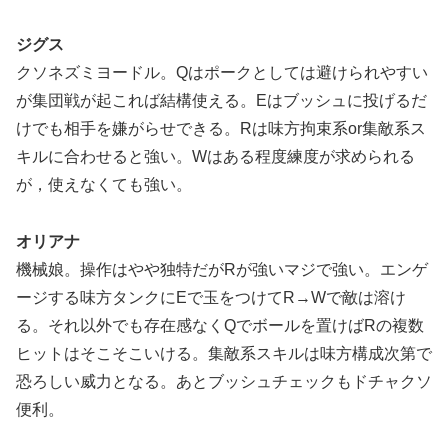
ジグス
クソネズミヨードル。Qはポークとしては避けられやすい
が集団戦が起これば結構使える。Eはブッシュに投げるだ
けでも相手を嫌がらせできる。Rは味方拘束系or集敵系ス
キルに合わせると強い。Wはある程度練度が求められる
が，使えなくても強い。
オリアナ
機械娘。操作はやや独特だがRが強いマジで強い。エンゲ
ージする味方タンクにEで玉をつけてR→Wで敵は溶け
る。それ以外でも存在感なくQでボールを置けばRの複数
ヒットはそこそこいける。集敵系スキルは味方構成次第で
恐ろしい威力となる。あとブッシュチェックもドチャクソ
便利。