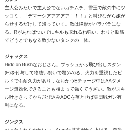
主人公みたいで主人公でないガチムチ。雪玉で敵の中にツ
ッコミ，「デマーシアアアアア！！！」と叫びながら嫌が
らせするだけして帰っていく。敵は陣形がバラバラにな
る。Rがあればついでにキルも取れるね強い。わりと脳筋
でどうとでもなる数少ないタンクの一体。
ジャックス
Hide on Bushなおじさん。ブッシュから飛び出しスタン
(E)を付与して物凄い勢いで殴(AA)る。火力を重視したビ
ルドでも耐久力があり，なおかつEチャージ中はAAダメ
ージ無効化できることも相まって強くてうざい。敵がスキ
ル吐ききってから飛び込みADCを落とせば集団戦ガン有
利になる。
ジンクス
ぺったんたんかわいい。Aramは基本Wから上げる。前半