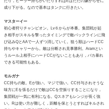
たり，ヒーラー持ちがいたりすればEはただの嫌がらせに
成り下がる。なので基本はタンクに行きたい。
マスターイー
初心者狩りチャンピオン。Lv６からが本番。集団戦が起
き相手がスキルを撃ったタイミングで敵バックラインに飛
び込みQとAAで一人ずつ消していく。狙う順はハードCC
持ちやキャリーから。敵は分断され見事勝利。Aramとい
うルール上相手にハードCCがないこともあり，バカ暴れ
できる可能性もある。
モルガナ
CC持ちの敵。Eが強い。マジで強い。CC付与されそうな
味方にEを張るだけで敵はCCを空振りすることになり，
集団戦が一気に有利になる。Qスネアもレンジが長く強
い。Rは使い方が難しく，距離を保とうとすればキルされ