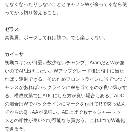
せなくなったりしないこととキャノンWが余ってるなら使
ってから切り替えること。
ゼラス
糞糞糞。ポークしてれば勝つ。でも楽しくない。
カイ＝サ
初期スキンが可愛い数少ないチャンプ。AramだとWが強
いのでAP上げしたい。Wアップグレード後は相手に当た
れば，連射できる。そのためフロントラインに当てつつチ
ャンスがあればバックラインにWを当てるのが良い気がす
る。構成次第ではADCにした方が良い場合もある。ADC
の場合はWでバックラインにマークを付けてRで突っ込ん
でからのQ→AAが鬼強い。AD上げでもナッシャ―トゥー
スとの相性が良いので可能なら買おう。これ1つでW進化
できるぞ。