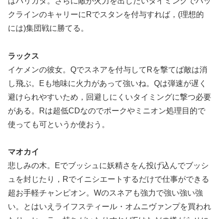
はバリカタ。さらに敵が火力を出したいタイミングでバッ
クラインのキャリーにRでスタンを付与すれば，(理想的
には)集団戦に勝てる。
ラックス
イケメンの彼女。Qでスネアを付与してRを撃てば敵は消
し飛ぶ。Eも地味に火力があって強いね。Qは弾速が遅く
避けられやすいため，回避しにくいタイミングに撃つ必要
がある。Rは超低CDなのでポークやミニオン処理目的で
使っても可というか使おう。
マオカイ
悲しみの木。Eでブッシュに妖精さをん投げ込んでブッシ
ュを封じたり，Rでイニシエートするだけで仕事ができる
超お手軽チャンピオン。Wのスネアも強力で強い強い強
い。とはいえライフスティール・オムニヴァンプを買われ