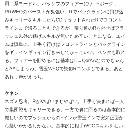
厨二系ヨードル。パッシブのフィアーにQ，Eポーク，
RRWEQのバーストが鬼強い。Rでバックラインに飛び込
みキャリーをキルしたらCDリセットされたRでフロント
ラインまで帰ることもできるが，帰り道のRを外せばフラ
ッシュ以外の逃げスキルが無いため辛いことになる。エイ
ムは慎重に。上手く行けばフロントラインとバックライン
をギュインギュイン行き来してかっこいい。ペンタも取れ
る。フィアーを貯めるには基本はE→QorAAなのでちゃん
とAAしようね。雪玉WEQで疑似Rコンボもできる。あと
あれ，声がえっち。
ケネン
ネズミ忍者。Rがやばいまじやばい。上手く決まれば一人
で集団戦をキャリーできる。一方で裏に回るのは基本的に
厳しいのでブッシュからのFインか雪玉インで突如正面か
ら襲いかかるしかない。基本的に相手がCCスキルを吐い