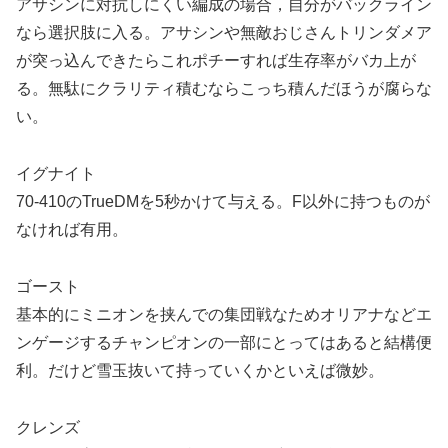
アサシンに対抗しにくい編成の場合，自分がバックライン
なら選択肢に入る。アサシンや無敵おじさんトリンダメア
が突っ込んできたらこれポチーすれば生存率がバカ上が
る。無駄にクラリティ積むならこっち積んだほうが腐らな
い。
イグナイト
70-410のTrueDMを5秒かけて与える。F以外に持つものが
なければ有用。
ゴースト
基本的にミニオンを挟んでの集団戦なためオリアナなどエ
ンゲージするチャンピオンの一部にとってはあると結構便
利。だけど雪玉抜いて持っていくかといえば微妙。
クレンズ