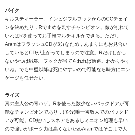
パイク
キルスティーラー。インビジブルフックからのCCチェイ
ンを決めたり，Rで止めを刺すチャンピオン。敵が削れて
いればRを使ってお手軽マルチキルができる。ただし
AramはフラッシュCDが3分なため，あまりにもお見合い
しているとCDが上がってしまうので注意。Rだけしかし
ないやつは戦犯，フックが当てられれば活躍。わかりやす
いね。でも中盤以降は死にやすいので可能なら味方にエン
ゲージを任せたい。
ライズ
真の主人公の青ハゲ。Rを使った数少ないバックドアが可
能なチャンピオンであり，(多分)唯一複数人でのバックド
アが可能。CD短いしスネアもあるしミニオン処理も早い
ので強いがポーク力は高くないためAramではそこまで人