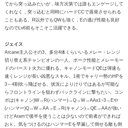
てから突っ込みたいが，味方次第では誰もエンゲージして
くれなく，突っ込むと同時にハードCCで蒸発させられる
こともある。R以外でもQWも強く，Eの逃げ性能も良好
なのでLv6前もそこそこ活躍できる。
ジェイス
Arcane主人公その3。多分4体くらいいるメレー・レンジ
切り替え系チャンピオンの一人。ポーク性能とメレーモー
ドのバースト火力に優れる。キャノンモードQEは弾速も
速くレンジが長い凶悪なスキル。1発でキャリー勢のHPを
3～4割吹っ飛ばせる。状況によりけりではあるが可能な
らフロントラインを狙わずバックラインに撃ちたい。コン
ボは(キャノン)W→R(ハンマー)→Q→W→AAx1~3→Eや
(ハンマー)Q→W→AA→E→R(キャノン)→QE→AAが強い
けどAramで後半を使うことは少ないので前者ができれば
おｋ。気をつけるのはハンマーEを早漏して倒せる敵も倒