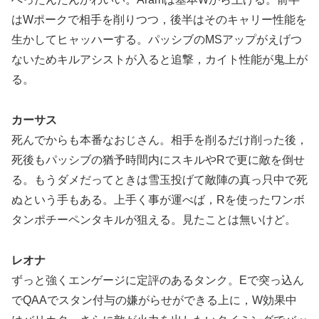
はWポークで相手を削りつつ，後半はそのキャリー性能を
生かしてヒャッハーする。パッシブのMSアップがえげつ
ないためキルアシストが入ると追撃，カイト性能が鬼上が
る。
カーサス
死んでからも本番なおじさん。相手を削るだけ削った後，
死後もパッシブの猶予時間内にスキルやRで更に敵を倒せ
る。もうダメだってときは雪玉投げて敵陣の真っ只中で死
ぬという手もある。上手く事が運べば，Rを使ったワンボ
タンポチーペンタキルが狙える。見たことは無いけど。
レオナ
ずっと強くエンゲージに定評のあるタンク。Eで突っ込ん
でQAAでスタン付与の嫌がらせができる上に，W効果中