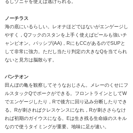
るしゾニャを使えば逃げられる。
ノーチラス
海の底にいるらしい。レオナほどではないがエンゲージし
やすく，Qフックのスタンを上手く使えばピールも強いチ
ャンピオン。パッシブ(AA)，RにもCCがあるのでSUPと
して非常に強力。ただし当たり判定の大きなQを当てられ
ないと見方は脳散らす。
パンテオン
田んぼの亀を観察してそうなおじさん。メレーのくせにフ
ルスタックQでポークができる。フロントラインとしてW
でエンゲージしたり，Rで後方に回り込み分断したりでき
る。Rが刺さればクレスケンスになれ，Rが刺ささらなけ
れば初期のガイウスになる。Eは生き残る生命線のスキル
なので使うタイミングが重要。地味に足が速い。