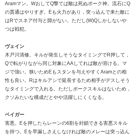
Aramマン。WおしてQ撃てば敵は死ぬポーク神。流石にQ
の貫通はやりすぎ。Eも火力があり，突っ込んで来た敵に
はRでスネア付与と隙がない。ただし(W)Qしかしないや
つは戦犯。
ヴェイン
木戸川清修。キルが発生しそうなタイミングでR押して，
Qで転がりながら同じ対象にAAしてれば敵が溶ける。マ
ジで強い。狭いためEもスタンを与えやすくAramとの相
性も良い。Rはキルアシで延長するため相手がデスしそう
なタイミングで入れる。ただしポークスキルはないため，
クソみたいな構成だとやや活躍しにくくなる。
ベイガー
害悪。Eを押したらレーンの6割を封鎖できる害悪スキル
を持つ。Eを早漏しさえしなければ敵のメレーは突っ込ん