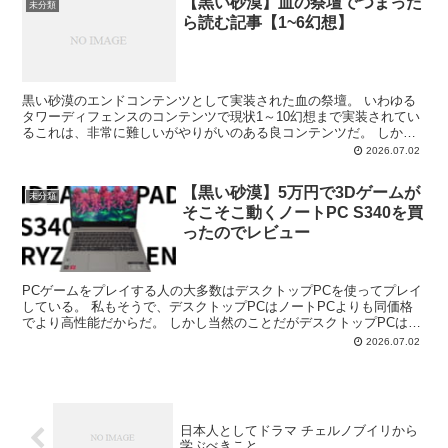
【黒い砂漠】血の祭壇でつまった
未分類
ら読む記事【1~6幻想】
黒い砂漠のエンドコンテンツとして実装された血の祭壇。 いわゆる
タワーディフェンスのコンテンツで現状1～10幻想まで実装されてい
るこれは、非常に難しいがやりがいのある良コンテンツだ。 しかし
仕様を良く分からないまま挑戦し、戸惑っているうちにわ...
2026.07.02
【黒い砂漠】5万円で3Dゲームが
未分類
そこそこ動くノートPC S340を買
ったのでレビュー
PCゲームをプレイする人の大多数はデスクトップPCを使ってプレイ
している。 私もそうで、デスクトップPCはノートPCよりも同価格
でより高性能だからだ。 しかし当然のことだがデスクトップPCは持
ち運びができない。 ということは盆や正月に帰省し...
2026.07.02
日本人としてドラマ チェルノブイリから
学ぶべきこと