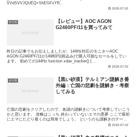
VVdSVVJQUEQ+ShEGFxYR...
2026.07.02
【レビュー】AOC AGON
未分類
G2460PF/11を買ってみて
昨日の記事でもお伝えしましたが、144Hz対応のモニターAOC
AGON G2460PF/11が14980円(税込み)で購入可能なセールをしてい
ます。 初めての144Hz function xdav_tracker() { ...
2026.07.02
【黒い砂漠】テルミアン謎解き番
未分類
外編：亡国の悲劇を謎解き・考察
してみる
亡国の悲劇をクリアしたので、各謎の謎解きについて考察していこう
かと思います。 攻略はこっち 終わっていないエマの悪夢 ここで最初
にエマにたどり着くのは簡単でしょう。 というのも謎解きのテーマ
画像がこちら。 エマ・バルタリを訪ねてくれと言わ...
2026.07.02