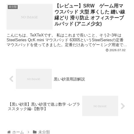
【レビュー】SRW ゲーム用マ
未分類
ウスパッド 大型 厚くした 縫い線
縁どり 滑り防止 オフィステーブ
ルパッド (アニメ少女)
こんにちは、TeXTeXです。 私はこれまで長いこと、そう2~3年は
SteelSeries QcK mini マウスパッド 63005というSteelSeriesの定番
マウスパッドを使ってきました。定番だけあってゲーミング用途では
非常に使...
2026.07.02
黒い砂漠用語解説
【黒い砂漠】黒い砂漠で遊ぶ数学 -レブラ
ススタック編-【数学】
ホーム
未分類