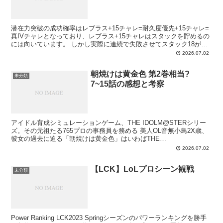
潜在力突破の成功確率はレブラス+15チャレ=耐久度優先+15チャレ=
真IVチャレとなっており、レブラス+15チャレはスタックを貯めるの
には向いています。 しかし実際に連続で失敗させてスタック18が貯
まる確率は1/2ほど、スタック25までそれ...
2026.07.02
朝焼けは黄金色 第2巻相当?
未分類
7~15話の感想と考察
アイドル育成シミュレーションゲーム、THE IDOLM@STERシリー
ズ。その元祖たる765プロの事務員を務める 美人OL音無小鳥2X歳、
彼女の過去に迫る「朝焼けは黄金色」はいわばTHE
IDOLM@STER 0。その第2巻相当(?)を一挙...
2026.07.02
【LCK】LoLプロシーン観戦
未分類
Power Ranking LCK2023 Springシーズンのパワーランキングを勝手