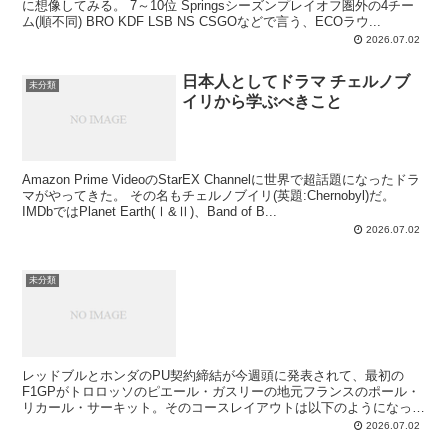
に想像してみる。 7～10位 Springsシーズンプレイオフ圏外の4チー
ム(順不同) BRO KDF LSB NS CSGOなどで言う、ECOラウ...
2026.07.02
日本人としてドラマ チェルノブ
未分類
イリから学ぶべきこと
Amazon Prime VideoのStarEX Channelに世界で超話題になったドラ
マがやってきた。 その名もチェルノブイリ(英題:Chernobyl)だ。
IMDbではPlanet Earth(Ⅰ&Ⅱ)、Band of B...
2026.07.02
未分類
レッドブルとホンダのPU契約締結が今週頭に発表されて、最初の
F1GPがトロロッソのピエール・ガスリーの地元フランスのポール・
リカール・サーキット。そのコースレイアウトは以下のようになって
います。 出典:wikipedia この長いバ...
2026.07.02