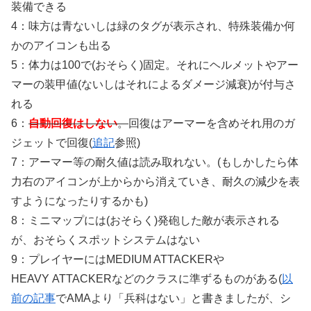
装備できる
4：味方は青ないしは緑のタグが表示され、特殊装備か何
かのアイコンも出る
5：体力は100で(おそらく)固定。それにヘルメットやアー
マーの装甲値(ないしはそれによるダメージ減衰)が付与さ
れる
6：
自動回復はしない
。
回復はアーマーを含めそれ用のガ
ジェットで回復(
追記
参照)
7：アーマー等の耐久値は読み取れない。(もしかしたら体
力右のアイコンが上からから消えていき、耐久の減少を表
すようになったりするかも)
8：ミニマップには(おそらく)発砲した敵が表示される
が、おそらくスポットシステムはない
9：プレイヤーにはMEDIUM ATTACKERや
HEAVY ATTACKERなどのクラスに準ずるものがある(
以
前の記事
でAMAより「兵科はない」と書きましたが、シ