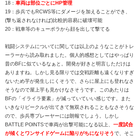
18：
車両は部位ごとにHP管理
19：歩兵でもRCWS等にダメージを加えることができ、
(撃ち返されなければ)比較的容易に破壊可能
20：戦車等のキューポラから顔を出して撃てる
戦闘システムについてに関しては以上のようなことがトレ
ーラーから読み取れました。個人的感想としてはやっぱり
昔のBFに似ているなぁと。開発が好きと明言しただけは
ありますね。しかし見る限りでは交戦距離も遠くなりすぎ
ないため芋が発生しにくそうで、さらに屋上にも登れなさ
そうなので屋上芋も見かけなさそうです。このあたりは
BFの「イライラ要素」が減っていていい感じです。また
いきなりビークルが出てきて無双されることもなさそうな
ので、歩兵専プレーヤーには朗報でしょう。しかし
BATTLE POINTSで車両が出撃可能になる以上、
一度試合
が傾くとワンサイドゲームに陥りがちになりそう
で、そこ