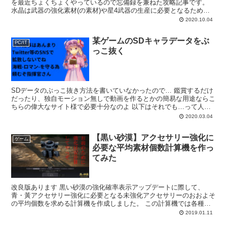
を最近ちょくちょくやっているので忘備録を兼ねた攻略記事です。
水晶は武器の強化素材(の素材)や星4武器の生産に必要となるため非
常に需要が高い反面、採取箇所の絶対数が少なくリポッ...
2020.10.04
某ゲームのSDキャラデータをぶ
PC/IT
っこ抜く
SDデータのぶっこ抜き方法を書いていなかったので… 鑑賞するだけ
だったり、独自モーション無しで動画を作るとかの簡易な用途ならこ
ちらの偉大なサイト様で必要十分なのよ 以下はそれでも…って人向
けです。 下準備 こっちの方法と同様のやり方で、...
2020.03.04
【黒い砂漠】アクセサリー強化に
ゲーム
必要な平均素材個数計算機を作っ
てみた
改良版あります 黒い砂漠の強化確率表示アップデートに際して、
青・黃アクセサリー強化に必要となる未強化アクセサリーのおおよそ
の平均個数を求める計算機を作成しました。 この計算機では各種成
功確率と必要アクセサリー数を出力します。 使用方法は下...
2019.01.11