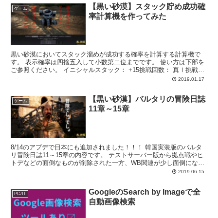
【黒い砂漠】スタック貯め成功確
ゲーム
率計算機を作ってみた
黒い砂漠においてスタック溜めが成功する確率を計算する計算機で
す。 表示確率は四捨五入して小数第二位までです。 使い方は下部を
ご参照ください。 イニシャルスタック： +15挑戦回数： 真Ⅰ挑戦回
数： 真Ⅱ挑戦回数： 真Ⅲ挑戦回数： ...
2019.01.17
【黒い砂漠】バルタリの冒険日誌
ゲーム
11章～15章
8/14のアプデで日本にも追加されました！！！ 韓国実装版のバルタ
リ冒険日誌11～15章の内容です。 テストサーバー版から拠点戦やヒ
トデなどの面倒なものが削除された一方、WB関連が少し面倒になっ
ています。 情報ソース ※8/15 20:0...
2019.06.15
GoogleのSearch by Imageで全
PC/IT
自動画像検索