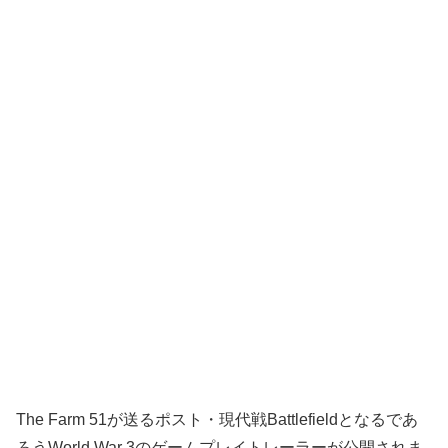
The Farm 51が送るポスト・現代戦Battlefieldとなるであ
ろうWorld War 3のゲームプレイトレーラーが公開されま