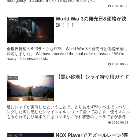
Insurgency: Sandstormというのは同スタジオが...
2018.07.08
World War 3の発売日&価格が決
ゲーム
定！！！
全世界待望のBF3ライクなFPS、World War 3の発売日と価格が遂に
決定しました。 We have received the final order of assault! We’re
ready! The invasion sta...
2018.09.22
【黒い砂漠】シャイ狩り用ガイド
ゲーム
遂にシャイが実装したということで、とりあえず58レベまでレベリ
ングした際に感じたシャイスキルについて書いてみます。使うスキル
も限られており基本的にはコンボなにそれ状態のキャラですが参考に
なればと思います。またかなり主観が強いので、どう使うか...
2019.06.28
NOX Playerでアズールレーン(等
ゲーム