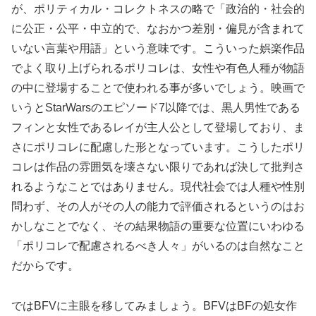
が、ポリティカル・コレクトネスの略で「政治的・社会的
に公正・公平・中立的で、なおかつ差別・偏見が含まれて
いない言葉や用語」という意味です。こういった娯楽作品
でよく取り上げられるポリコレは、女性や有色人種が物語
の中に登場することで使われる事が多いでしょう。映画で
いうとStarWarsのエピソード7以降では、黒人男性である
フィンと女性であるレイが主人公として登場しており、ま
さにポリコレに配慮した形となっています。こうしたポリ
コレは作品の雰囲気を壊さない限りであれば決して批判さ
れるようなことではありません。現代社会では人種や性別
問わず、その人がその人の能力で評価されるというのはお
かしなことでなく、その結果物語の重要な位置にいわゆる
「ポリコレで配慮されるべき人々」がいるのは自然なこと
だからです。
ではBFVに主眼を移してみましょう。BFVはBFの処女作