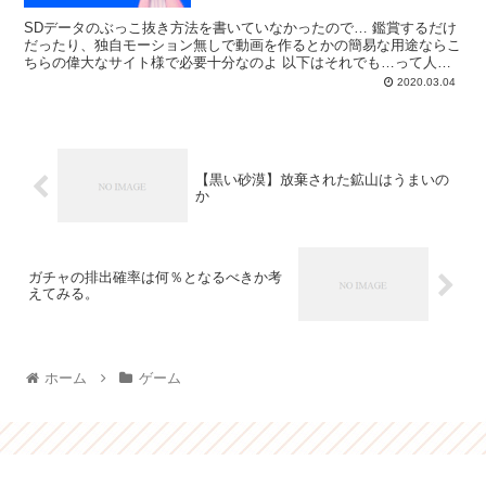
SDデータのぶっこ抜き方法を書いていなかったので… 鑑賞するだけ
だったり、独自モーション無しで動画を作るとかの簡易な用途ならこ
ちらの偉大なサイト様で必要十分なのよ 以下はそれでも…って人向
けです。 下準備 こっちの方法と同様のやり方で、...
2020.03.04
【黒い砂漠】放棄された鉱山はうまいの
か
ガチャの排出確率は何％となるべきか考
えてみる。
ホーム
ゲーム