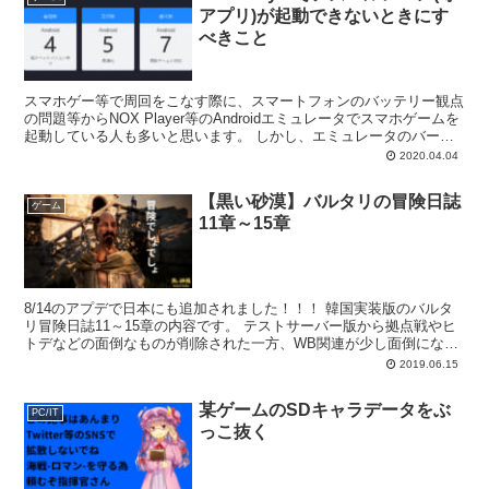
アプリ)が起動できないときにす
べきこと
スマホゲー等で周回をこなす際に、スマートフォンのバッテリー観点
の問題等からNOX Player等のAndroidエミュレータでスマホゲームを
起動している人も多いと思います。 しかし、エミュレータのバージ
ョンを最新版に更新したら起動できなくな...
2020.04.04
【黒い砂漠】バルタリの冒険日誌
ゲーム
11章～15章
8/14のアプデで日本にも追加されました！！！ 韓国実装版のバルタ
リ冒険日誌11～15章の内容です。 テストサーバー版から拠点戦やヒ
トデなどの面倒なものが削除された一方、WB関連が少し面倒になっ
ています。 情報ソース ※8/15 20:0...
2019.06.15
某ゲームのSDキャラデータをぶ
PC/IT
っこ抜く