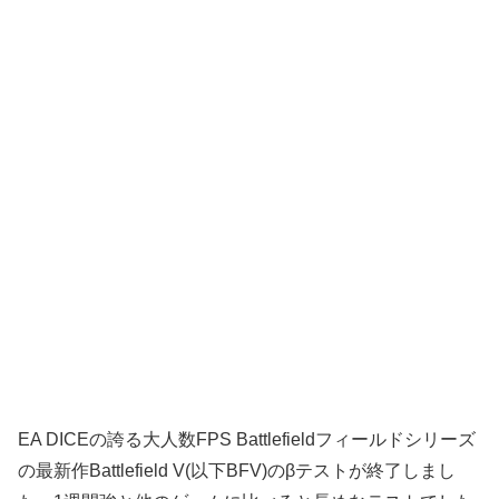
EA DICEの誇る大人数FPS Battlefieldフィールドシリーズ
の最新作Battlefield V(以下BFV)のβテストが終了しまし