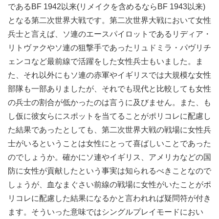
であるBF 1942以来(リメイクを含めるならBF 1943以来)
となる第二次世界大戦です。第二次世界大戦において女性
兵士と言えば、ソ連のエースパイロットであるリディア・
リトヴァクやソ連の狙撃手であったリュドミラ・パヴリチ
ェンコなど最前線で活躍をした女性兵士もいました。ま
た、それ以外にもソ連の赤軍やイギリスでは大規模な女性
部隊も一部ありましたが、それでも現代と比較しても女性
の兵士の割合が低かったのは言うに及びません。また、も
し仮に彼女らにスポットを当てることがポリコレに配慮し
た結果であったとしても、第二次世界大戦の戦場に女性兵
士がいるということは女性にとって喜ばしいことであった
のでしょうか。確かにソ連やイギリス、アメリカなどの国
防に女性が貢献したという事実は知られるべきことなので
しょうが、血なまぐさい前線の戦場に女性がいたことがポ
リコレに配慮した結果になるかと言われれば疑問符が付き
ます。そういった意味ではシングルプレイモードにおい