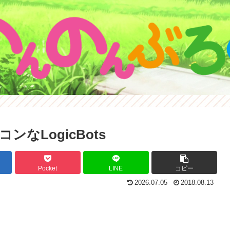
なLogicBots
Pocket
LINE
コピー
2026.07.05
2018.08.13