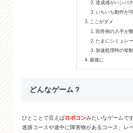
達成感がハンパ
いちいち動作が
ここがダメ
回答例の入手が
たまにシミュレ
加速処理時の挙
最後に
どんなゲーム？
ひとことで言えば
ロボコン
みたいなゲームで
迷路コースや途中に障害物があるコース、レ