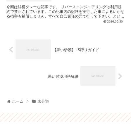
今回は結構グレーな記事です。 リバースエンジニアリングは利用規
約で禁止されています。この記事内の記述を実行した事によるいかな
る損害も補償しません。すべて自己責任の元で行って下さい。という
か、「指揮官、こんなことしちゃだめだぞ…」(CV.堀...
2020.06.30
【黒い砂漠】LS狩りガイド
黒い砂漠用語解説
ホーム
未分類