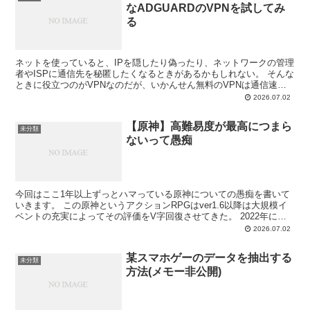
なADGUARDのVPNを試してみ
る
ネットを使っていると、IPを隠したり偽ったり、ネットワークの管理
者やISPに通信先を秘匿したくなるときがあるかもしれない。 そんな
ときに役立つのがVPNなのだが、いかんせん無料のVPNは通信速度
が遅い。 どれくらい遅いかというと、1Mbps...
2026.07.02
【原神】高難易度が最高につまら
未分類
ないって愚痴
今回はここ1年以上ずっとハマっている原神についての愚痴を書いて
いきます。 この原神というアクションRPGはver1.6以降は大規模イ
ベントの充実によってその評価をV字回復させてきた。 2022年に年
明けから始まるver2.4イベントはver...
2026.07.02
某スマホゲーのデータを抽出する
未分類
方法(メモー非公開)