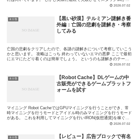
まる確率は1/2ほど、スタック25までそれ...
2026.07.02
【黒い砂漠】テルミアン謎解き番
未分類
外編：亡国の悲劇を謎解き・考察
してみる
亡国の悲劇をクリアしたので、各謎の謎解きについて考察していこう
かと思います。 攻略はこっち 終わっていないエマの悪夢 ここで最初
にエマにたどり着くのは簡単でしょう。 というのも謎解きのテーマ
画像がこちら。 エマ・バルタリを訪ねてくれと言わ...
2026.07.02
【Robot Cache】DLゲームの中
未分類
古販売ができるゲームプラットフ
ォームを試す
マイニング Robot CacheではGPUマイニングを行うことができ、常
時マイニングを行うモードとアイドル時のみマイニングを行うモード
がある。 これを利用してマイニングを行いIRON(仮想通貨)を稼ぐこ
とになる。 とりあえずお試しという...
2026.07.02
【レビュー】広告ブロックで有名
未分類