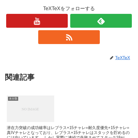
TeXTeXをフォローする
TeXTeX
関連記事
未分類
潜在力突破の成功確率はレブラス+15チャレ=耐久度優先+15チャレ=
真IVチャレとなっており、レブラス+15チャレはスタックを貯めるの
には向いています。 しかし実際に連続で失敗させてスタック18が貯