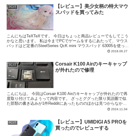
【レビュー】美少女柄の特大マウ
PC/IT
スパッドを買ってみた
こんにちはTeXTeXです。 今日はちょっと商品レビューでもしてこう
かなと思います。 私は今までPCでゲームをするにあたって、マウス
パッドはど定番のSteelSeries QcK mini マウスパッド 63005を使って
きました。滑りや...
2018.06.27
Corsair K100 Airのキーキャップ
PC/IT
が外れたので修理
こんにちは。 今回はCorsair K100 Airのキーキャップが外れたので再
度取り付けてみようって内容です。 ざっとググった限り英語圏で似
た部類の書き込みが1件Redditにあったもののほかは見つからなかっ
たので意外と困っている人もいそ...
2024.11.04
【レビュー】UMIDIGI A5 PROを
PC/IT
買ったのでレビューする