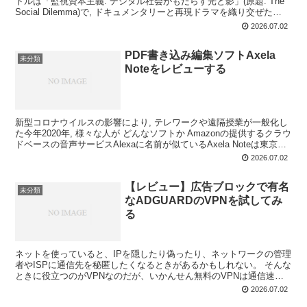
トルは「監視資本主義: デジタル社会がもたらす光と影」(原題: The
Social Dilemma)で, ドキュメンタリーと再現ドラマを織り交ぜた
Netflixオ...
2026.07.02
PDF書き込み編集ソフトAxela
未分類
Noteをレビューする
新型コロナウイルスの影響により, テレワークや遠隔授業が一般化し
た今年2020年, 様々な人が どんなソフトか Amazonの提供するクラウ
ドベースの音声サービスAlexaに名前が似ているAxela Noteは東京都
立大発のTransR...
2026.07.02
【レビュー】広告ブロックで有名
未分類
なADGUARDのVPNを試してみ
る
ネットを使っていると、IPを隠したり偽ったり、ネットワークの管理
者やISPに通信先を秘匿したくなるときがあるかもしれない。 そんな
ときに役立つのがVPNなのだが、いかんせん無料のVPNは通信速度
が遅い。 どれくらい遅いかというと、1Mbps...
2026.07.02