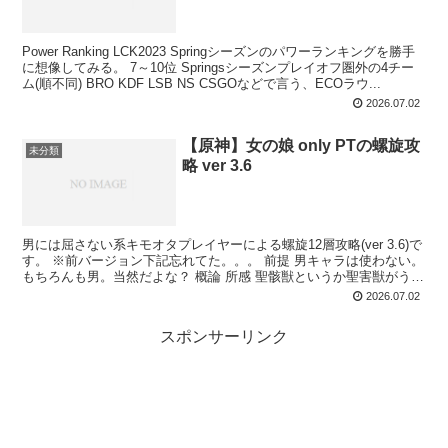
Power Ranking LCK2023 Springシーズンのパワーランキングを勝手
に想像してみる。 7～10位 Springsシーズンプレイオフ圏外の4チー
ム(順不同) BRO KDF LSB NS CSGOなどで言う、ECOラウ...
2026.07.02
【原神】女の娘 only PTの螺旋攻
未分類
略 ver 3.6
男には屈さない系キモオタプレイヤーによる螺旋12層攻略(ver 3.6)で
す。 ※前バージョン下記忘れてた。。。 前提 男キャラは使わない。
もちろんも男。当然だよな？ 概論 所感 聖骸獣というか聖害獣がうざ
い＆うざい＆うざい。 n...
2026.07.02
スポンサーリンク