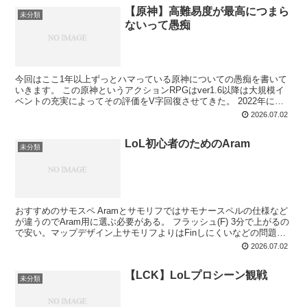
【原神】高難易度が最高につまら
未分類
ないって愚痴
今回はここ1年以上ずっとハマっている原神についての愚痴を書いて
いきます。 この原神というアクションRPGはver1.6以降は大規模イ
ベントの充実によってその評価をV字回復させてきた。 2022年に年
明けから始まるver2.4イベントはver...
2026.07.02
LoL初心者のためのAram
未分類
おすすめのサモスペ Aramとサモリフではサモナースペルの仕様など
が違うのでAram用に選ぶ必要がある。 フラッシュ(F) 3分で上がるの
で安い。マップデザイン上サモリフよりはFinしにくいなどの問題も
あるため必須と言われると疑問が残るが...
2026.07.02
【LCK】LoLプロシーン観戦
未分類