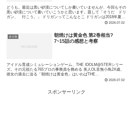
どうも。最近は黒い砂漠についてしか書いていませんが、今回もその
黒い砂漠について書いていこうかと思います。題して「そうだ ドリ
ガン、 行こう。」 ドリガンってこんなとこ ドリガンは2018年夏に
黒い砂漠に追加された新たな地域です。場所はハ...
2026.07.02
朝焼けは黄金色 第2巻相当?
未分類
7~15話の感想と考察
アイドル育成シミュレーションゲーム、THE IDOLM@STERシリー
ズ。その元祖たる765プロの事務員を務める 美人OL音無小鳥2X歳、
彼女の過去に迫る「朝焼けは黄金色」はいわばTHE
IDOLM@STER 0。その第2巻相当(?)を一挙...
2026.07.02
スポンサーリンク