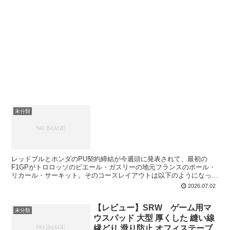
未分類
レッドブルとホンダのPU契約締結が今週頭に発表されて、最初の
F1GPがトロロッソのピエール・ガスリーの地元フランスのポール・
リカール・サーキット。そのコースレイアウトは以下のようになって
います。 出典:wikipedia この長いバ...
2026.07.02
【レビュー】SRW ゲーム用マ
未分類
ウスパッド 大型 厚くした 縫い線
縁どり 滑り防止 オフィステーブ