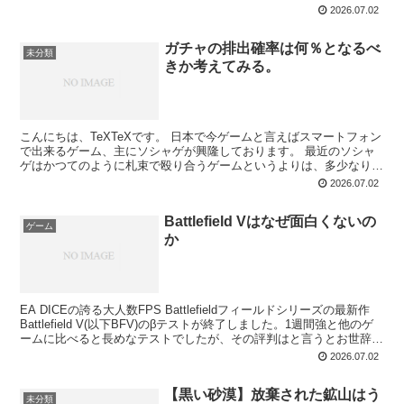
2026.07.02
ガチャの排出確率は何％となるべ
未分類
きか考えてみる。
こんにちは、TeXTeXです。 日本で今ゲームと言えばスマートフォン
で出来るゲーム、主にソシャゲが興隆しております。 最近のソシャ
ゲはかつてのように札束で殴り合うゲームというよりは、多少なりと
もゲーム性をもたせ、そこにガチャを絡ませてきて...
2026.07.02
Battlefield Vはなぜ面白くないの
ゲーム
か
EA DICEの誇る大人数FPS Battlefieldフィールドシリーズの最新作
Battlefield V(以下BFV)のβテストが終了しました。1週間強と他のゲ
ームに比べると長めなテストでしたが、その評判はと言うとお世辞に
も良いとは言え...
2026.07.02
【黒い砂漠】放棄された鉱山はう
未分類